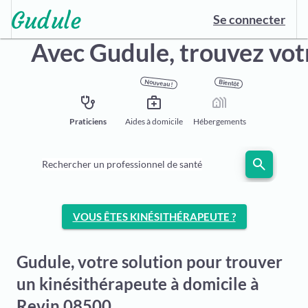
Se connecter
Avec Gudule,
trouvez vot
Nouveau !
Bientôt
stethoscope
medical_services
holiday_village
Praticiens
Aides à domicile
Hébergements
search
Rechercher un professionnel de santé
VOUS ÊTES KINÉSITHÉRAPEUTE ?
Gudule, votre solution pour trouver
un kinésithérapeute à domicile à
Revin 08500