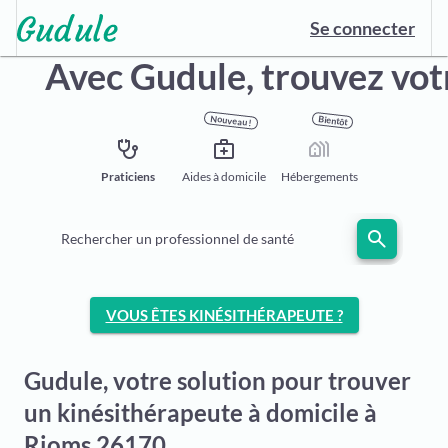
Se connecter
Avec Gudule,
trouvez vot
Nouveau !
Bientôt
stethoscope
medical_services
holiday_village
Praticiens
Aides à domicile
Hébergements
search
Rechercher un professionnel de santé
VOUS ÊTES KINÉSITHÉRAPEUTE ?
Gudule, votre solution pour trouver
un kinésithérapeute à domicile à
Rioms 26170