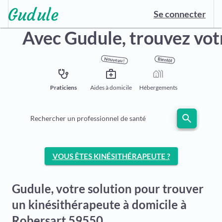
Se connecter
Avec Gudule,
trouvez vot
Nouveau !
Bientôt
stethoscope
medical_services
holiday_village
Praticiens
Aides à domicile
Hébergements
search
Rechercher un professionnel de santé
VOUS ÊTES KINÉSITHÉRAPEUTE ?
Gudule, votre solution pour trouver
un kinésithérapeute à domicile à
Robersart 59550