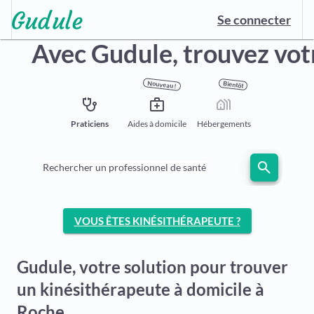
Se connecter
Avec Gudule,
trouvez vot
Nouveau !
Bientôt
stethoscope
medical_services
holiday_village
Praticiens
Aides à domicile
Hébergements
search
Rechercher un professionnel de santé
VOUS ÊTES KINÉSITHÉRAPEUTE ?
Gudule, votre solution pour trouver
un kinésithérapeute à domicile à
Roche