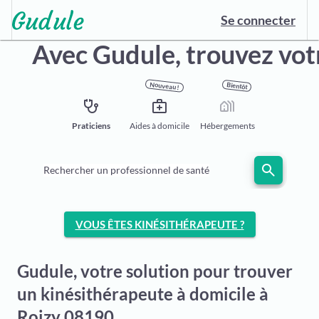
Se connecter
Avec Gudule,
trouvez vot
Nouveau !
Bientôt
stethoscope
medical_services
holiday_village
Praticiens
Aides à domicile
Hébergements
search
Rechercher un professionnel de santé
VOUS ÊTES KINÉSITHÉRAPEUTE ?
Gudule, votre solution pour trouver
un kinésithérapeute à domicile à
Roizy 08190