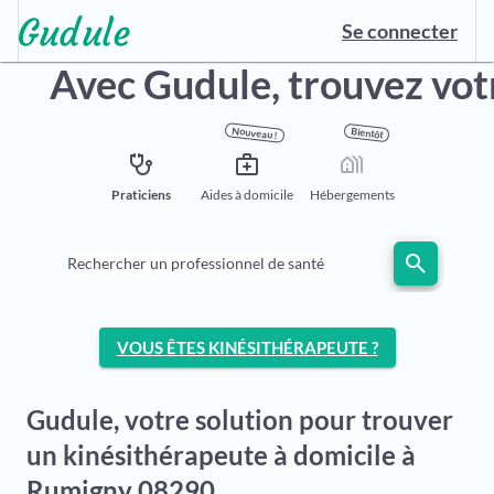
Se connecter
Avec Gudule,
trouvez vot
Nouveau !
Bientôt
stethoscope
medical_services
holiday_village
Praticiens
Aides à domicile
Hébergements
search
Rechercher un professionnel de santé
VOUS ÊTES KINÉSITHÉRAPEUTE ?
Gudule, votre solution pour trouver
un kinésithérapeute à domicile à
Rumigny 08290