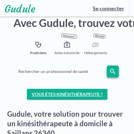
Se connecter
Avec Gudule,
trouvez vot
Nouveau !
Bientôt
stethoscope
medical_services
holiday_village
Praticiens
Aides à domicile
Hébergements
search
Rechercher un professionnel de santé
VOUS ÊTES KINÉSITHÉRAPEUTE ?
Gudule, votre solution pour trouver
un kinésithérapeute à domicile à
Saillans 26340