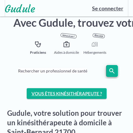
Se connecter
Avec Gudule,
trouvez vot
Nouveau !
Bientôt
stethoscope
medical_services
holiday_village
Praticiens
Aides à domicile
Hébergements
search
Rechercher un professionnel de santé
VOUS ÊTES KINÉSITHÉRAPEUTE ?
Gudule, votre solution pour trouver
un kinésithérapeute à domicile à
Saint-Bernard 21700