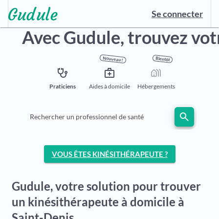
Se connecter
Avec Gudule,
trouvez vot
Nouveau !
Bientôt
stethoscope
medical_services
holiday_village
Praticiens
Aides à domicile
Hébergements
search
Rechercher un professionnel de santé
VOUS ÊTES KINÉSITHÉRAPEUTE ?
Gudule, votre solution pour trouver
un kinésithérapeute à domicile à
Saint-Denis