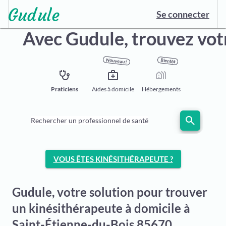
Se connecter
Avec Gudule,
trouvez vot
Nouveau !
Bientôt
stethoscope
medical_services
holiday_village
Praticiens
Aides à domicile
Hébergements
search
Rechercher un professionnel de santé
VOUS ÊTES KINÉSITHÉRAPEUTE ?
Gudule, votre solution pour trouver
un kinésithérapeute à domicile à
Saint-Étienne-du-Bois 85670