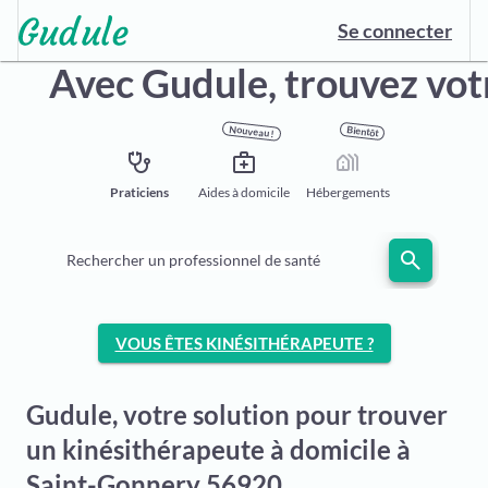
Se connecter
Avec Gudule,
trouvez vot
Nouveau !
Bientôt
stethoscope
medical_services
holiday_village
Praticiens
Aides à domicile
Hébergements
search
Rechercher un professionnel de santé
VOUS ÊTES KINÉSITHÉRAPEUTE ?
Gudule, votre solution pour trouver
un kinésithérapeute à domicile à
Saint-Gonnery 56920