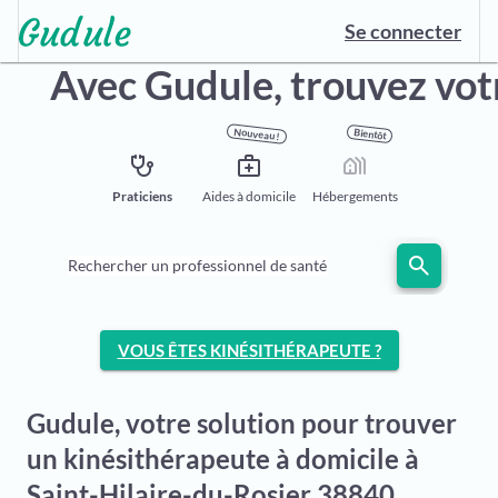
Se connecter
Avec Gudule,
trouvez vot
Nouveau !
Bientôt
stethoscope
medical_services
holiday_village
Praticiens
Aides à domicile
Hébergements
search
Rechercher un professionnel de santé
VOUS ÊTES KINÉSITHÉRAPEUTE ?
Gudule, votre solution pour trouver
un kinésithérapeute à domicile à
Saint-Hilaire-du-Rosier 38840