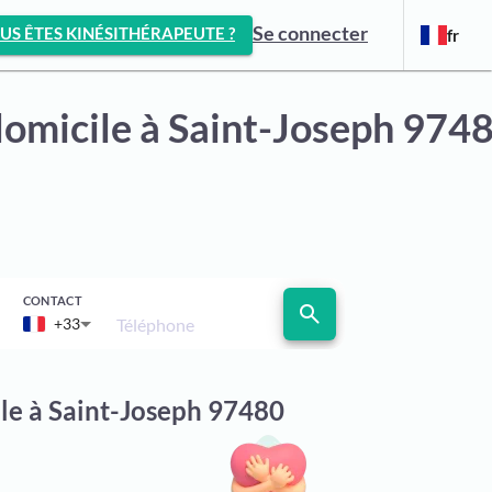
Se connecter
US ÊTES KINÉSITHÉRAPEUTE ?
fr
domicile
à Saint-Joseph 974
CONTACT
search
Téléphone
+33
ile à Saint-Joseph 97480