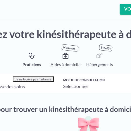
VO
z votre kinésithérapeute à 
Nouveau !
Bientôt
stethoscope
medical_services
holiday_village
Praticiens
Aides à domicile
Hébergements
Je ne trouve pas l'adresse
MOTIF DE CONSULTATION
pour trouver un kinésithérapeute à domic