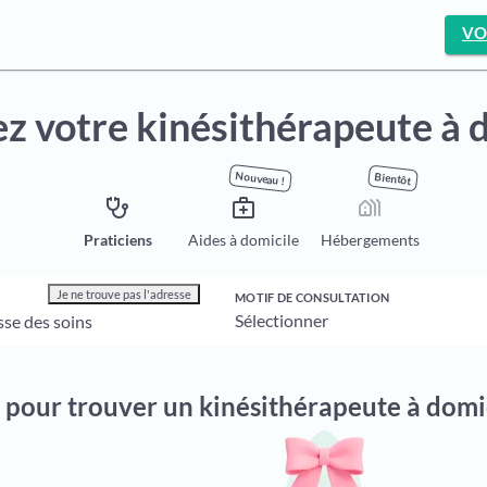
VO
z votre kinésithérapeute à 
Nouveau !
Bientôt
stethoscope
medical_services
holiday_village
Praticiens
Aides à domicile
Hébergements
Je ne trouve pas l'adresse
MOTIF DE CONSULTATION
 pour trouver un kinésithérapeute à domi