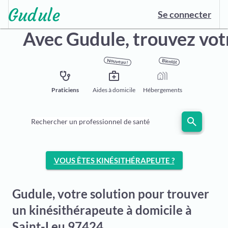
Se connecter
Avec Gudule,
trouvez vot
Nouveau !
Bientôt
stethoscope
medical_services
holiday_village
Praticiens
Aides à domicile
Hébergements
search
Rechercher un professionnel de santé
VOUS ÊTES KINÉSITHÉRAPEUTE ?
Gudule, votre solution pour trouver
un kinésithérapeute à domicile à
Saint-Leu 97424