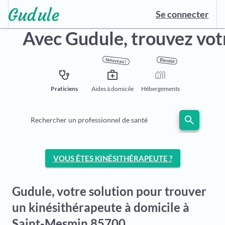
Se connecter
Avec Gudule,
trouvez vot
Nouveau !
Bientôt
stethoscope
medical_services
holiday_village
Praticiens
Aides à domicile
Hébergements
search
Rechercher un professionnel de santé
VOUS ÊTES KINÉSITHÉRAPEUTE ?
Gudule, votre solution pour trouver
un kinésithérapeute à domicile à
Saint-Mesmin 85700