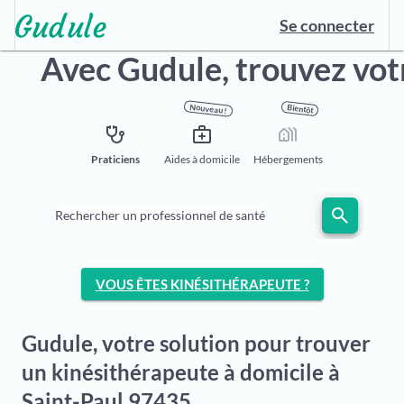
Se connecter
Avec Gudule,
trouvez vot
Nouveau !
Bientôt
stethoscope
medical_services
holiday_village
Praticiens
Aides à domicile
Hébergements
search
Rechercher un professionnel de santé
VOUS ÊTES KINÉSITHÉRAPEUTE ?
Gudule, votre solution pour trouver
un kinésithérapeute à domicile à
Saint-Paul 97435