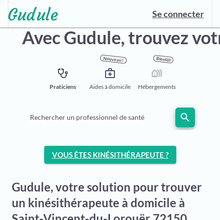
Se connecter
Avec Gudule,
trouvez vot
Nouveau !
Bientôt
stethoscope
medical_services
holiday_village
Praticiens
Aides à domicile
Hébergements
search
Rechercher un professionnel de santé
VOUS ÊTES KINÉSITHÉRAPEUTE ?
Gudule, votre solution pour trouver
un kinésithérapeute à domicile à
Saint-Vincent-du-Lorouër 72150