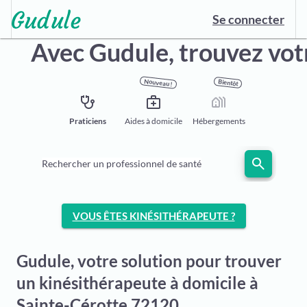
Se connecter
Avec Gudule,
trouvez vot
Nouveau !
Bientôt
stethoscope
medical_services
holiday_village
Praticiens
Aides à domicile
Hébergements
search
Rechercher un professionnel de santé
VOUS ÊTES KINÉSITHÉRAPEUTE ?
Gudule, votre solution pour trouver
un kinésithérapeute à domicile à
Sainte-Cérotte 72120