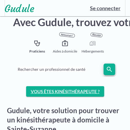
Se connecter
Avec Gudule,
trouvez vot
Nouveau !
Bientôt
stethoscope
medical_services
holiday_village
Praticiens
Aides à domicile
Hébergements
search
Rechercher un professionnel de santé
VOUS ÊTES KINÉSITHÉRAPEUTE ?
Gudule, votre solution pour trouver
un kinésithérapeute à domicile à
Sainte-Suzanne