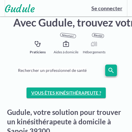
Se connecter
Avec Gudule,
trouvez vot
Nouveau !
Bientôt
stethoscope
medical_services
holiday_village
Praticiens
Aides à domicile
Hébergements
search
Rechercher un professionnel de santé
VOUS ÊTES KINÉSITHÉRAPEUTE ?
Gudule, votre solution pour trouver
un kinésithérapeute à domicile à
Sapois 39300