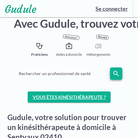
Se connecter
Avec Gudule,
trouvez vot
Nouveau !
Bientôt
stethoscope
medical_services
holiday_village
Praticiens
Aides à domicile
Hébergements
search
Rechercher un professionnel de santé
VOUS ÊTES KINÉSITHÉRAPEUTE ?
Gudule, votre solution pour trouver
un kinésithérapeute à domicile à
Septvaux 02410