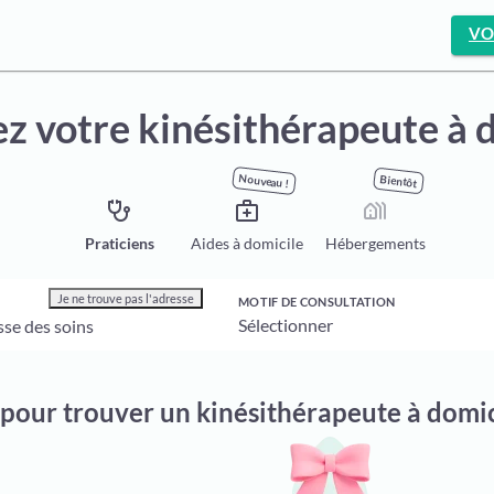
VO
z votre kinésithérapeute à 
Nouveau !
Bientôt
stethoscope
medical_services
holiday_village
Praticiens
Aides à domicile
Hébergements
Je ne trouve pas l'adresse
MOTIF DE CONSULTATION
 pour trouver un kinésithérapeute à dom