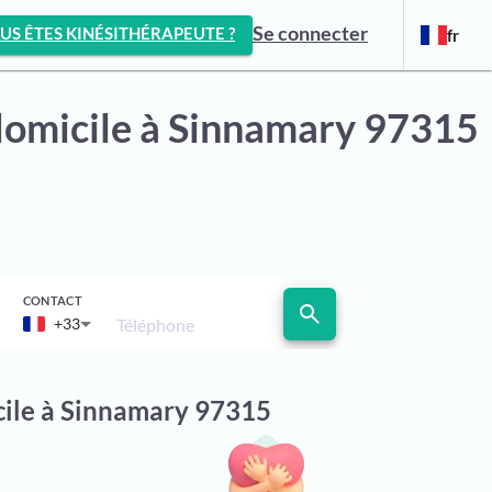
Se connecter
US ÊTES KINÉSITHÉRAPEUTE ?
fr
domicile
à Sinnamary 97315
CONTACT
search
Téléphone
+33
icile à Sinnamary 97315