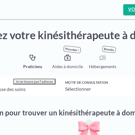
VO
z votre kinésithérapeute à 
Nouveau !
Bientôt
stethoscope
medical_services
holiday_village
Praticiens
Aides à domicile
Hébergements
Je ne trouve pas l'adresse
MOTIF DE CONSULTATION
on pour trouver un kinésithérapeute à dom