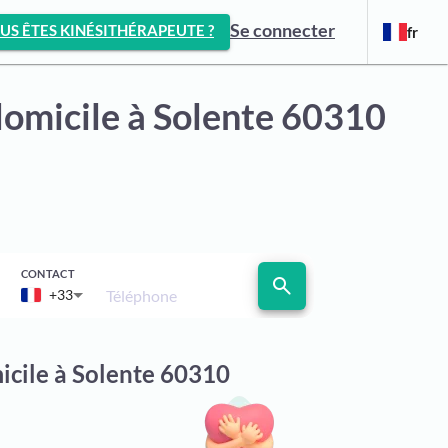
Se connecter
US ÊTES KINÉSITHÉRAPEUTE ?
fr
domicile
à Solente 60310
CONTACT
search
Téléphone
+33
icile à Solente 60310