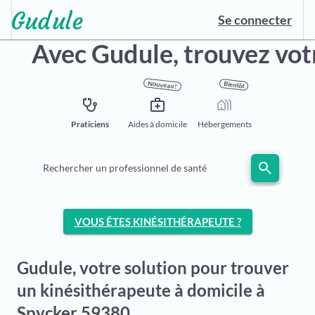
Se connecter
Avec Gudule,
trouvez vot
Nouveau !
Bientôt
stethoscope
medical_services
holiday_village
Praticiens
Aides à domicile
Hébergements
search
Rechercher un professionnel de santé
VOUS ÊTES KINÉSITHÉRAPEUTE ?
Gudule, votre solution pour trouver
un kinésithérapeute à domicile à
Spycker 59380