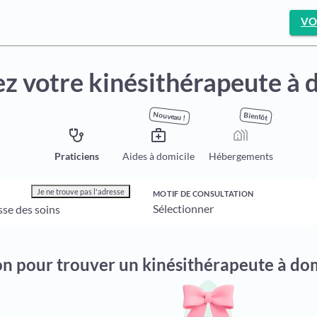
VO
z votre kinésithérapeute à 
Nouveau !
Bientôt
stethoscope
medical_services
holiday_village
Praticiens
Aides à domicile
Hébergements
Je ne trouve pas l'adresse
MOTIF DE CONSULTATION
on pour trouver un kinésithérapeute à do