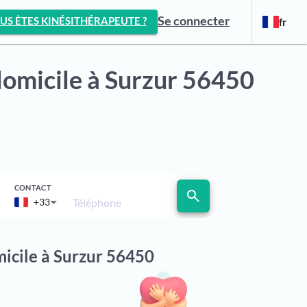
Se connecter
US ÊTES KINÉSITHÉRAPEUTE ?
fr
domicile
à Surzur 56450
CONTACT
search
Téléphone
+33
micile à Surzur 56450