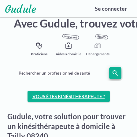
Se connecter
Avec Gudule,
trouvez vot
Nouveau !
Bientôt
stethoscope
medical_services
holiday_village
Praticiens
Aides à domicile
Hébergements
search
Rechercher un professionnel de santé
VOUS ÊTES KINÉSITHÉRAPEUTE ?
Gudule, votre solution pour trouver
un kinésithérapeute à domicile à
Tailly 08240