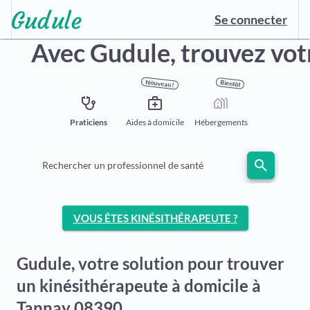
Se connecter
Avec Gudule,
trouvez vot
Nouveau !
Bientôt
stethoscope
medical_services
holiday_village
Praticiens
Aides à domicile
Hébergements
search
Rechercher un professionnel de santé
VOUS ÊTES KINÉSITHÉRAPEUTE ?
Gudule, votre solution pour trouver
un kinésithérapeute à domicile à
Tannay 08390