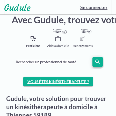
Se connecter
Avec Gudule,
trouvez vot
Nouveau !
Bientôt
stethoscope
medical_services
holiday_village
Praticiens
Aides à domicile
Hébergements
search
Rechercher un professionnel de santé
VOUS ÊTES KINÉSITHÉRAPEUTE ?
Gudule, votre solution pour trouver
un kinésithérapeute à domicile à
Thiennes 59189