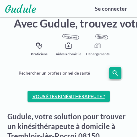
Se connecter
Avec Gudule,
trouvez vot
Nouveau !
Bientôt
stethoscope
medical_services
holiday_village
Praticiens
Aides à domicile
Hébergements
search
Rechercher un professionnel de santé
VOUS ÊTES KINÉSITHÉRAPEUTE ?
Gudule, votre solution pour trouver
un kinésithérapeute à domicile à
Tremblois-lès-Rocroi 08150