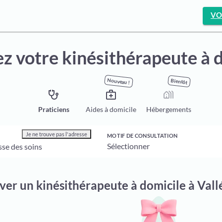
VO
z votre kinésithérapeute à 
Nouveau !
Bientôt
stethoscope
medical_services
holiday_village
Praticiens
Aides à domicile
Hébergements
Je ne trouve pas l'adresse
MOTIF DE CONSULTATION
uver un kinésithérapeute à domicile à Val