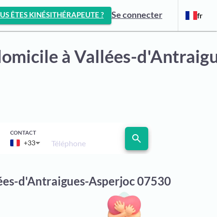
Se connecter
US ÊTES KINÉSITHÉRAPEUTE ?
fr
domicile
à Vallées-d'Antraig
CONTACT
search
Téléphone
+33
lées-d'Antraigues-Asperjoc 07530