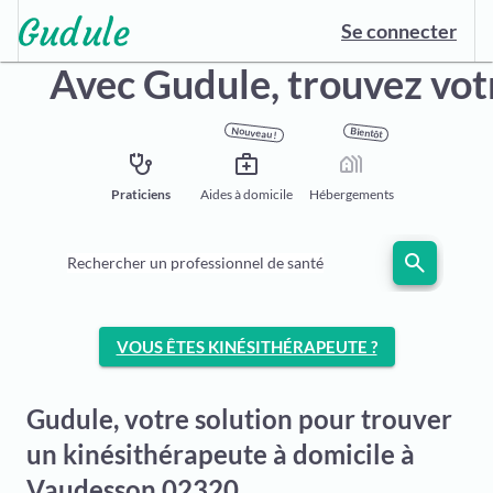
Se connecter
Avec Gudule,
trouvez vot
Nouveau !
Bientôt
stethoscope
medical_services
holiday_village
Praticiens
Aides à domicile
Hébergements
search
Rechercher un professionnel de santé
VOUS ÊTES KINÉSITHÉRAPEUTE ?
Gudule, votre solution pour trouver
un kinésithérapeute à domicile à
Vaudesson 02320