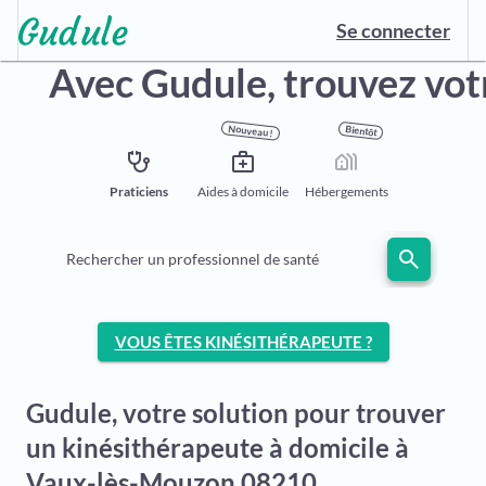
Se connecter
Avec Gudule,
trouvez vot
Nouveau !
Bientôt
stethoscope
medical_services
holiday_village
Praticiens
Aides à domicile
Hébergements
search
Rechercher un professionnel de santé
VOUS ÊTES KINÉSITHÉRAPEUTE ?
Gudule, votre solution pour trouver
un kinésithérapeute à domicile à
Vaux-lès-Mouzon 08210