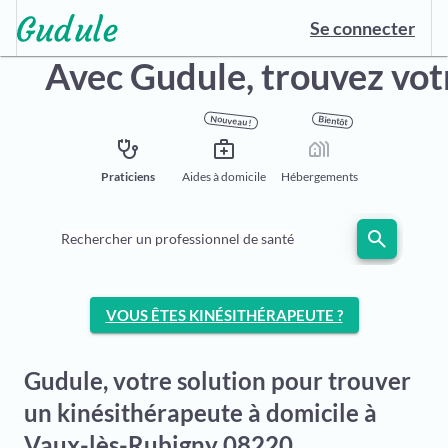
Se connecter
Avec Gudule,
trouvez vot
Nouveau !
Bientôt
stethoscope
medical_services
holiday_village
Praticiens
Aides à domicile
Hébergements
search
Rechercher un professionnel de santé
VOUS ÊTES KINÉSITHÉRAPEUTE ?
Gudule, votre solution pour trouver
un kinésithérapeute à domicile à
Vaux-lès-Rubigny 08220