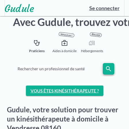
Se connecter
Avec Gudule,
trouvez vot
Nouveau !
Bientôt
stethoscope
medical_services
holiday_village
Praticiens
Aides à domicile
Hébergements
search
Rechercher un professionnel de santé
VOUS ÊTES KINÉSITHÉRAPEUTE ?
Gudule, votre solution pour trouver
un kinésithérapeute à domicile à
Vendresse 08160