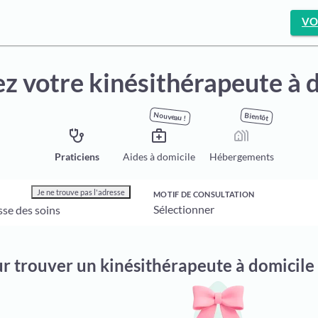
VO
z votre kinésithérapeute à 
Nouveau !
Bientôt
stethoscope
medical_services
holiday_village
Praticiens
Aides à domicile
Hébergements
Je ne trouve pas l'adresse
MOTIF DE CONSULTATION
ur trouver un kinésithérapeute à domici