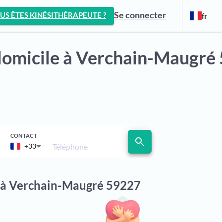
Se connecter
US ÊTES KINÉSITHÉRAPEUTE ?
fr
domicile
à Verchain-Maugré
CONTACT
search
Téléphone
+33
le à Verchain-Maugré 59227