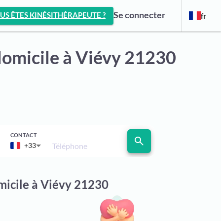
Se connecter
US ÊTES KINÉSITHÉRAPEUTE ?
fr
domicile
à Viévy 21230
CONTACT
search
Téléphone
+33
micile à Viévy 21230