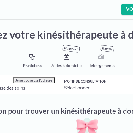
VO
z votre kinésithérapeute à 
Nouveau !
Bientôt
stethoscope
medical_services
holiday_village
Praticiens
Aides à domicile
Hébergements
Je ne trouve pas l'adresse
MOTIF DE CONSULTATION
ion pour trouver un kinésithérapeute à do