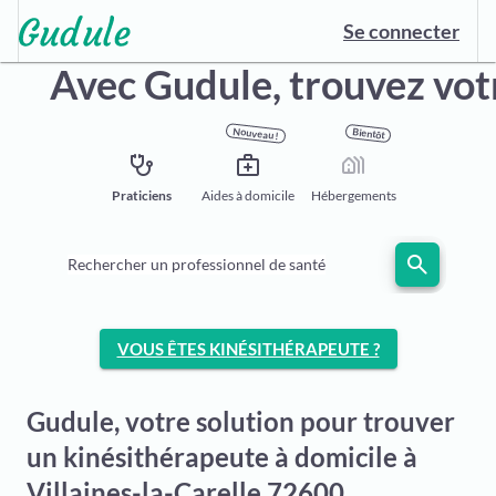
Se connecter
Avec Gudule,
trouvez vot
Nouveau !
Bientôt
stethoscope
medical_services
holiday_village
Praticiens
Aides à domicile
Hébergements
search
Rechercher un professionnel de santé
VOUS ÊTES KINÉSITHÉRAPEUTE ?
Gudule, votre solution pour trouver
un kinésithérapeute à domicile à
Villaines-la-Carelle 72600