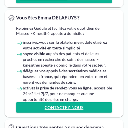
Vous êtes Emma DELAFUYS ?
Rejoignez Gudule et facilitez votre quotidien de
Masseur-Kinésithérapeute à domicile :
inscrivez-vous sur la plateforme gudule et
gérez
votre activité en toute simplicité
soyez visible
auprès des patients et de leurs
proches en recherche de soins de masseur-
kinésithérapeute à domicile dans votre secteur.
déléguez vos appels à des secrétaires médicales
basées en france, qui répondent en votre nom et
gèrent vos demandes de soins.
activez la
prise de rendez-vous en ligne
, accessible
24h/24 et 7j/7, pour ne manquer aucune
opportunité de prise en charge.
CONTACTEZ-NOUS
Questions fréquentes à propos de Emma