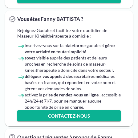
Vous êtes Fanny BATTISTA ?
Rejoignez Gudule et facilitez votre quotidien de
Masseur-Kinésithérapeute à domicile :
inscrivez-vous sur la plateforme gudule et
gérez
votre activité en toute simplicité
soyez visible
auprès des patients et de leurs
proches en recherche de soins de masseur-
kinésithérapeute à domicile dans votre secteur.
déléguez vos appels à des secrétaires médicales
basées en france, qui répondent en votre nom et
gèrent vos demandes de soins.
activez la
prise de rendez-vous en ligne
, accessible
24h/24 et 7j/7, pour ne manquer aucune
opportunité de prise en charge.
CONTACTEZ-NOUS
Questions fréquentes à propos de Fanny