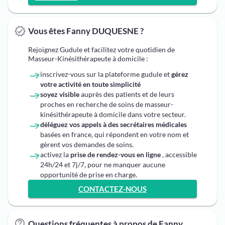
Vous êtes Fanny DUQUESNE ?
Rejoignez Gudule et facilitez votre quotidien de
Masseur-Kinésithérapeute à domicile :
inscrivez-vous sur la plateforme gudule et
gérez
votre activité en toute simplicité
soyez visible
auprès des patients et de leurs
proches en recherche de soins de masseur-
kinésithérapeute à domicile dans votre secteur.
déléguez vos appels à des secrétaires médicales
basées en france, qui répondent en votre nom et
gèrent vos demandes de soins.
activez la
prise de rendez-vous en ligne
, accessible
24h/24 et 7j/7, pour ne manquer aucune
opportunité de prise en charge.
CONTACTEZ-NOUS
Questions fréquentes à propos de Fanny