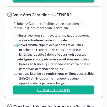
Vous êtes Geraldine HUFFNER ?
Rejoignez Gudule et facilitez votre quotidien de
Masseur-Kinésithérapeute à domicile :
inscrivez-vous sur la plateforme gudule et
gérez
votre activité en toute simplicité
soyez visible
auprès des patients et de leurs
proches en recherche de soins de masseur-
kinésithérapeute à domicile dans votre secteur.
déléguez vos appels à des secrétaires médicales
basées en france, qui répondent en votre nom et
gèrent vos demandes de soins.
activez la
prise de rendez-vous en ligne
, accessible
24h/24 et 7j/7, pour ne manquer aucune
opportunité de prise en charge.
CONTACTEZ-NOUS
Questions fréquentes à propos de Geraldine