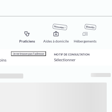
Nouveau !
Bientôt
stethoscope
medical_services
holiday_village
Praticiens
Aides à domicile
Hébergements
Je ne trouve pas l'adresse
MOTIF DE CONSULTATION