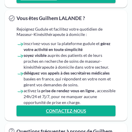
Vous êtes Guilhem LALANDE ?
Rejoignez Gudule et facilitez votre quotidien de
Masseur-Kinésithérapeute à domicile :
inscrivez-vous sur la plateforme gudule et
gérez
votre activité en toute simplicité
soyez visible
auprès des patients et de leurs
proches en recherche de soins de masseur-
kinésithérapeute à domicile dans votre secteur.
déléguez vos appels à des secrétaires médicales
basées en france, qui répondent en votre nom et
gèrent vos demandes de soins.
activez la
prise de rendez-vous en ligne
, accessible
24h/24 et 7j/7, pour ne manquer aucune
opportunité de prise en charge.
CONTACTEZ-NOUS
Questions fréquentes à propos de Guilhem