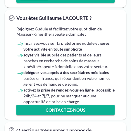
Vous êtes Guillaume LACOURTE ?
Rejoignez Gudule et facilitez votre quotidien de
Masseur-Kinésithérapeute à domicile :
inscrivez-vous sur la plateforme gudule et
gérez
votre activité en toute simplicité
soyez visible
auprès des patients et de leurs
proches en recherche de soins de masseur-
kinésithérapeute à domicile dans votre secteur.
déléguez vos appels à des secrétaires médicales
basées en france, qui répondent en votre nom et
gèrent vos demandes de soins.
activez la
prise de rendez-vous en ligne
, accessible
24h/24 et 7j/7, pour ne manquer aucune
opportunité de prise en charge.
CONTACTEZ-NOUS
Questions fréquentes à propos de