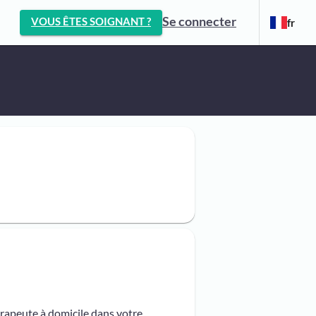
Se connecter
VOUS ÊTES SOIGNANT ?
fr
érapeute à domicile dans votre