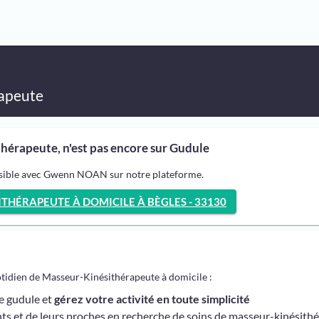
apeute
érapeute, n'est pas encore sur Gudule
ssible avec Gwenn NOAN sur notre plateforme.
THÉRAPEUTE À DOMICILE À BÈGLES - 33130
otidien de Masseur-Kinésithérapeute à domicile :
me gudule et
gérez votre activité en toute simplicité
ts et de leurs proches en recherche de soins de masseur-kinésith