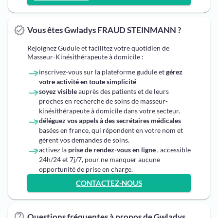
Vous êtes Gwladys FRAUD STEINMANN ?
Rejoignez Gudule et facilitez votre quotidien de
Masseur-Kinésithérapeute à domicile :
inscrivez-vous sur la plateforme gudule et
gérez
votre activité en toute simplicité
soyez visible
auprès des patients et de leurs
proches en recherche de soins de masseur-
kinésithérapeute à domicile dans votre secteur.
déléguez vos appels à des secrétaires médicales
basées en france, qui répondent en votre nom et
gèrent vos demandes de soins.
activez la
prise de rendez-vous en ligne
, accessible
24h/24 et 7j/7, pour ne manquer aucune
opportunité de prise en charge.
CONTACTEZ-NOUS
Questions fréquentes à propos de Gwladys