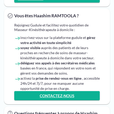
Vous êtes Haashim RAMTOOLA ?
Rejoignez Gudule et facilitez votre quotidien de
Masseur-Kinésithérapeute à domicile :
inscrivez-vous sur la plateforme gudule et
gérez
votre activité en toute simplicité
soyez visible
auprès des patients et de leurs
proches en recherche de soins de masseur-
kinésithérapeute à domicile dans votre secteur.
déléguez vos appels à des secrétaires médicales
basées en france, qui répondent en votre nom et
gèrent vos demandes de soins.
activez la
prise de rendez-vous en ligne
, accessible
24h/24 et 7j/7, pour ne manquer aucune
opportunité de prise en charge.
CONTACTEZ-NOUS
Questions fréquentes à propos de Haashim