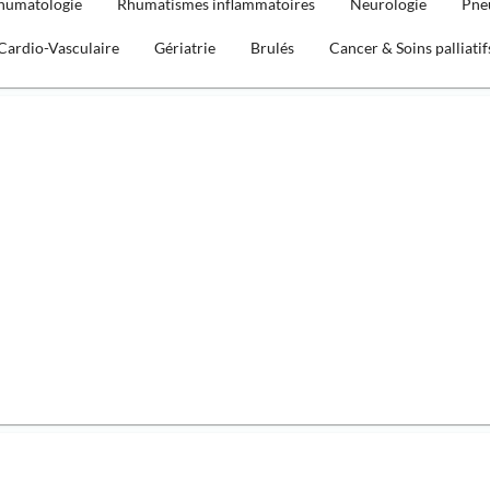
humatologie
Rhumatismes inflammatoires
Neurologie
Pne
Cardio-Vasculaire
Gériatrie
Brulés
Cancer & Soins palliatif