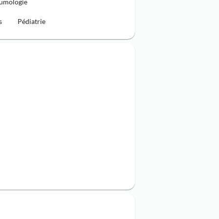
umologie
s
Pédiatrie