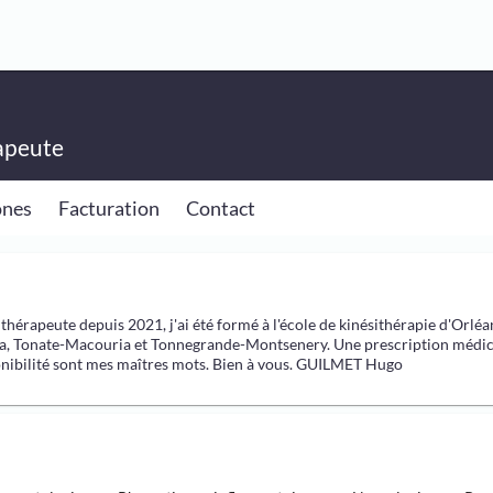
apeute
ones
Facturation
Contact
thérapeute depuis 2021, j'ai été formé à l'école de kinésithérapie d'Orlé
a, Tonate-Macouria et Tonnegrande-Montsenery. Une prescription médical
ponibilité sont mes maîtres mots. Bien à vous. GUILMET Hugo