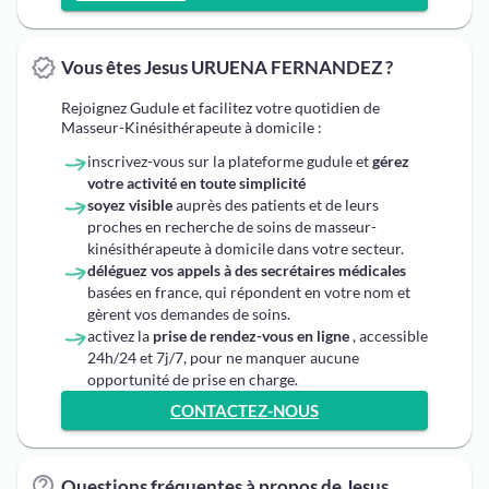
Vous êtes Jesus URUENA FERNANDEZ ?
Rejoignez Gudule et facilitez votre quotidien de
Masseur-Kinésithérapeute à domicile :
inscrivez-vous sur la plateforme gudule et
gérez
votre activité en toute simplicité
soyez visible
auprès des patients et de leurs
proches en recherche de soins de masseur-
kinésithérapeute à domicile dans votre secteur.
déléguez vos appels à des secrétaires médicales
basées en france, qui répondent en votre nom et
gèrent vos demandes de soins.
activez la
prise de rendez-vous en ligne
, accessible
24h/24 et 7j/7, pour ne manquer aucune
opportunité de prise en charge.
CONTACTEZ-NOUS
Questions fréquentes à propos de Jesus